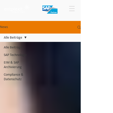
News
Alle Beiträge
Alle Beiträge
SAP Technologie
EIM & SAP
Archivierung
Compliance &
Datenschutz