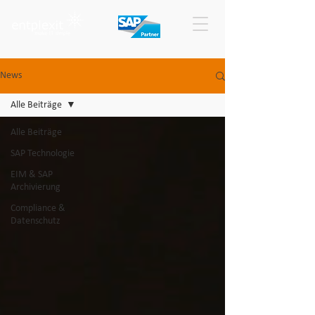
News
Alle Beiträge
Alle Beiträge
SAP Technologie
EIM & SAP
Archivierung
Compliance &
Datenschutz