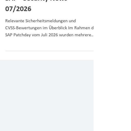
SAP® Security News -
07/2026
Relevante Sicherheitsmeldungen und
CVSS‑Bewertungen im Überblick Im Rahmen des
SAP Patchday vom Juli 2026 wurden mehrere
sicherheitsrelevante Schwachstellen
veröffentlicht, die Auswirkungen auf
unterschiedliche SAP‑Komponenten haben
können. Dieser Beitrag fasst die wichtigsten
Meldungen kompakt zusammen und bewertet
deren Relevanz für Ihre SAP‑Systemlandschaft.
Die Einordnung erfolgt auf Basis des CVSS‑Scores
(Common Vulnerability Scoring System).
Besondere Aufmerksamkeit sol