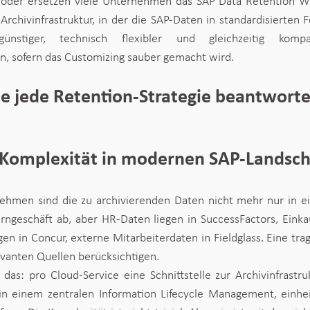
n oder ersetzen viele Unternehmen das SAP Data Retention W
Archivinfrastruktur, in der die SAP-Daten in standardisierten 
nstiger, technisch flexibler und gleichzeitig komp
, sofern das Customizing sauber gemacht wird.
die jede Retention-Strategie beantwort
Komplexität in modernen SAP-Landsch
ehmen sind die zu archivierenden Daten nicht mehr nur in e
ngeschäft ab, aber HR-Daten liegen in SuccessFactors, Einkau
n in Concur, externe Mitarbeiterdaten in Fieldglass. Eine tra
evanten Quellen berücksichtigen.
 das: pro Cloud-Service eine Schnittstelle zur Archivinfrastr
n einem zentralen Information Lifecycle Management, einheit