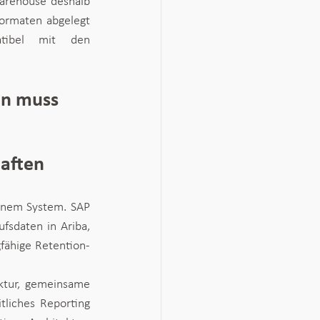
arehouse deshalb 
Formaten abgelegt 
atibel mit den 
en muss
aften
inem System. SAP 
fsdaten in Ariba, 
gfähige Retention-
uktur, gemeinsame 
liches Reporting 