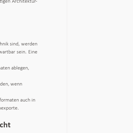
htigen Architektur-
hnik sind, werden 
rtbar sein. Eine 
aten ablegen, 
rden, wenn 
lformaten auch in 
nexporte.
echt