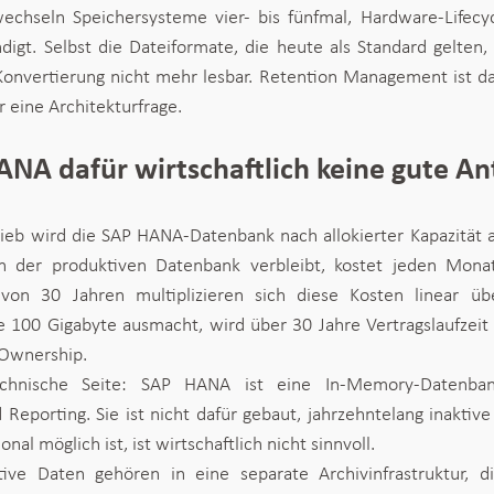
wechseln Speichersysteme vier- bis fünfmal, Hardware-Lifecy
igt. Selbst die Dateiformate, die heute als Standard gelten, 
onvertierung nicht mehr lesbar. Retention Management ist da
 eine Architekturfrage.
A dafür wirtschaftlich keine gute Ant
ieb wird die SAP HANA-Datenbank nach allokierter Kapazität a
 in der produktiven Datenbank verbleibt, kostet jeden Monat
von 30 Jahren multiplizieren sich diese Kosten linear übe
100 Gigabyte ausmacht, wird über 30 Jahre Vertragslaufzeit z
 Ownership.
hnische Seite: SAP HANA ist eine In-Memory-Datenbank,
d Reporting. Sie ist nicht dafür gebaut, jahrzehntelang inakti
nal möglich ist, ist wirtschaftlich nicht sinnvoll.
ive Daten gehören in eine separate Archivinfrastruktur, die 