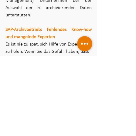
Management) Unternehmen bei der 
Auswahl der zu archivierenden Daten 
unterstützen. 
SAP-Archivbetrieb: Fehlendes Know-how 
und mangelnde Experten 
Es ist nie zu spät, sich Hilfe von Experten 
zu holen. Wenn Sie das Gefühl haben, dass 
die SAP-Datenarchivierung in Ihrem 
Unternehmen unterschätzt wird oder Sie 
nicht genug Know-how oder Experten 
haben, um dieses Thema anzugehen, 
können Sie sich externe Hilfe suchen. Wir 
stehen Ihnen mit unseren langjährigen 
Experten zur Seite und bringen Ihr SAP-
System und die SAP-Archivieurng auf 
Vordermann! Also zögern Sie nicht länger 
und suchen Sie sich jetzt einen externen 
Betreuer für Ihr SAP-Archiv.