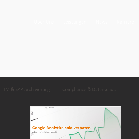
Über Uns
Leistungen
News
Karriere
EIM & SAP Archivierung
Compliance & Datenschutz