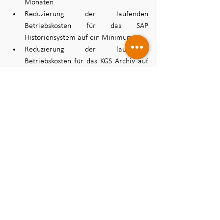
Monaten 
Reduzierung der laufenden 
Betriebskosten für das SAP 
Historiensystem auf ein Minimum  
Reduzierung der laufenden 
Betriebskosten für das KGS Archiv auf 
ein Minimum  
Wie wir Ihnen helfen können.
Sind Sie daran interessiert, weitere 
Informationen über den Einsatz von 
SAPHistoriensystemenzu erhalten? Zögern 
Sie nicht, uns eine E-Mail zu schreiben 
oder telefonisch Kontakt aufzunehmen, um 
Ihr Anliegen zu besprechen.
Wir freuen uns auf Sie! 
Ihr entplexit Team 
E-Mail: 
information
@entplexit.com